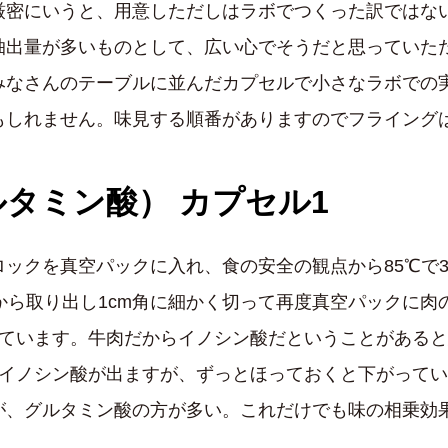
厳密にいうと、用意しただしはラボでつくった訳ではな
抽出量が多いものとして、広い心でそうだと思っていた
みなさんのテーブルに並んだカプセルで小さなラボでの
もしれません。味見する順番がありますのでフライング
タミン酸） カプセル1
ックを真空パックに入れ、食の安全の観点から85℃で3
から取り出し1cm角に細かく切って再度真空パックに肉
れています。牛肉だからイノシン酸だということがある
らイノシン酸が出ますが、ずっとほっておくと下がって
が、グルタミン酸の方が多い。これだけでも味の相乗効