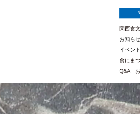
関西食
お知ら
イベン
食にま
Q&A 