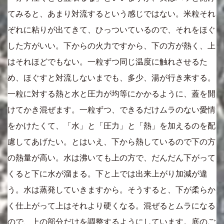
てみると、あまり対流するという感じではない。米粒それ
ぞれに粘りが出てきて、ひっついているので、それをほぐ
した方がいい。下からの火力ですから、下の方が熱く、上
はそれほどでもない。一粒ずつ同じ温度に触れさせるた
め、ほぐすと対流しないまでも、多少、湯が行き来する。
一粒に対する熱と水と圧力が均等にかかるように、蓋を開
けてかき混ぜます。一粒ずつ、できるだけムラのない愛情
をかけたくて、「水」と「圧力」と「熱」を加えるのを配
慮してあげたい。とはいえ、下から熱しているので下の方
の熱量が高い。水は沸いても上の方で、だんだん下がって
くると下に水が溜まる。下と上では出来上がり加減が違
う。水は蒸発していきますから。そうすると、下が柔らか
く仕上がって上はそれより硬くなる。混ぜるとムラになる
ので、上の部分だけを調整するようにしています。底のご