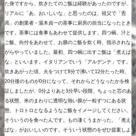
た身ですから、炊きたてのご飯は経験があったのですが、
リアルに「あ、おいしいな」と思ったのは、祖父で「𠮷
兆」の創業者・湯木貞一の茶事に厨房の担当になったとき
です。茶事には食事もあわせて提供します。四つ碗、汁と
ご飯、向付をあわせて、お膳のご飯を炊く時、指示されな
がらやっていました。最初、四つ碗に出すご飯は「煮えば
な」といいます。イタリアンでいう「アルデンテ」です。
炊きあがった頃、火をつけて8分で沸いて12分たった時、
20分後のものが0分になって、それからどうなったかを検
証しましたが、0分よりあと3分早い段階、ちょっと芯のあ
る状態、米のまわりに透明な熱い膜が一粒ずつにある状
態、トロトロとなるようなご飯をイメージしてください。
そういうのを食べたんです。もの凄くうまかった。「煮え
ばな」がおいしいのです。そういう状態のをぜひ提案しよ