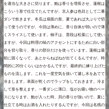
を適当な大きさに切ります。鮑は香りを増長させ、蓮根は
こういう形で仕立てたんですが、京人参は色目として二番
ダシで炊きます。冬瓜は扇面の形。夏であれば大ぶりで切
って使うのですが、今回は薄めに、香り自体が弱いので薄
くスライスして使います。柚子は、普段は松葉にして使い
ますが、今回は料理の味のアクセントにするために白い部
分を切り取り、香りの部分だけを使っています。蓮根は最
初に固くなって、あとからねばねが出てくるんですが、時
間的に20分くらいはかかるんですが、最終的に練り上げた
ものを流します。これを一度空気を抜いて濾し水をあてて
冷まします。表面が乾くのでラップをしておきます。冷ま
して形を整えます。一番ダシに薄口、塩がお吸い物のベー
スになります。鮑が入った時、貝の香りが強いので、夏に
仕立てる時はお酒を入れたりするんですが、今回は名残の