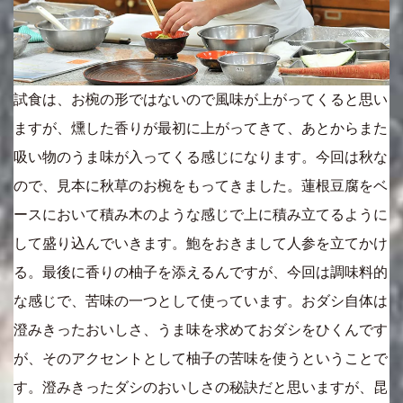
試食は、お椀の形ではないので風味が上がってくると思い
ますが、燻した香りが最初に上がってきて、あとからまた
吸い物のうま味が入ってくる感じになります。今回は秋な
ので、見本に秋草のお椀をもってきました。蓮根豆腐をベ
ースにおいて積み木のような感じで上に積み立てるように
して盛り込んでいきます。鮑をおきまして人参を立てかけ
る。最後に香りの柚子を添えるんですが、今回は調味料的
な感じで、苦味の一つとして使っています。おダシ自体は
澄みきったおいしさ、うま味を求めておダシをひくんです
が、そのアクセントとして柚子の苦味を使うということで
す。澄みきったダシのおいしさの秘訣だと思いますが、昆