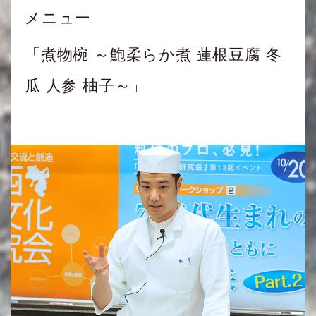
メニュー
「煮物椀 ～鮑柔らか煮 蓮根豆腐 冬
瓜 人参 柚子～」