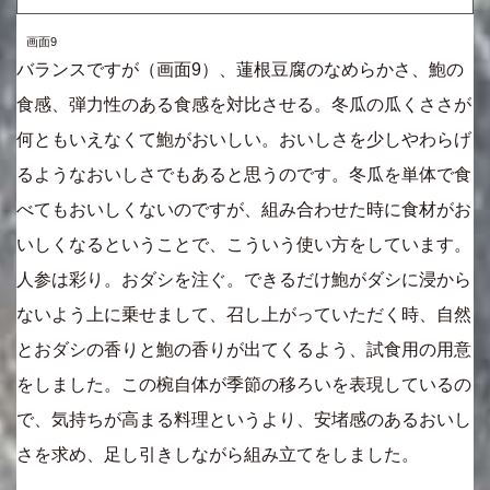
画面9
バランスですが（画面9）、蓮根豆腐のなめらかさ、鮑の
食感、弾力性のある食感を対比させる。冬瓜の瓜くささが
何ともいえなくて鮑がおいしい。おいしさを少しやわらげ
るようなおいしさでもあると思うのです。冬瓜を単体で食
べてもおいしくないのですが、組み合わせた時に食材がお
いしくなるということで、こういう使い方をしています。
人参は彩り。おダシを注ぐ。できるだけ鮑がダシに浸から
ないよう上に乗せまして、召し上がっていただく時、自然
とおダシの香りと鮑の香りが出てくるよう、試食用の用意
をしました。この椀自体が季節の移ろいを表現しているの
で、気持ちが高まる料理というより、安堵感のあるおいし
さを求め、足し引きしながら組み立てをしました。