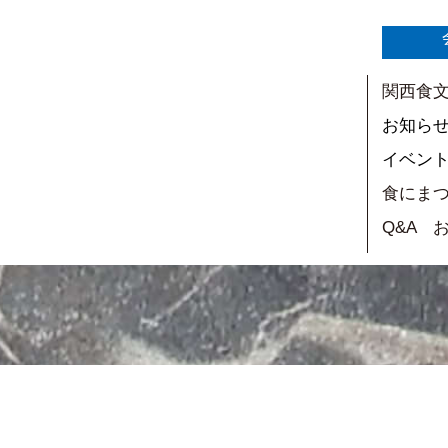
関西食
お知ら
イベン
食にま
Q&A 