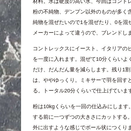
材料。水は硬度の高い水、今回はコントレ
粉の不純物、デンプン以外のものが多く
純物を混ぜたいので1を混ぜたり、0を
メーカーによって違うので、ブレンドし
コントレックスにイースト、イタリアの
を一度に入れます。混ぜて10分くらい
だけ、だんだん量を減らします。残り1割
は、ややゆっくり。ミキサーで羽を回す
る。トータル20分くらいで仕上げていま
粉は10kgくらいを一回の仕込みにしま
する前に一つずつの大きさにカットする。
外に出すような感じでボール状につくり