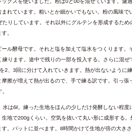
ックスを使いました。粉は0と00を混ぜています。濾
含まれています。粗いとか細かいでもない。粉の風味でい
混ぜたりしています。それ以外にグルテンを形成するため
ます。
ビール酵母です。それと塩を加えて塩水をつくります。
よく練ります。途中で残りの一部を投入する。さらに混ぜ
を2、3回に分けて入れていきます。熱が出ないように
と摩擦が増えて熱が出るので、手で練る訳です。引っ張
す。
す。水は6ℓ。練った生地をほんの少しだけ発酵しない程度
生地で200gくらい。空気を抜いて丸い形に成形する
ます。バットに並べます。8時間かけて生地が倍の大き