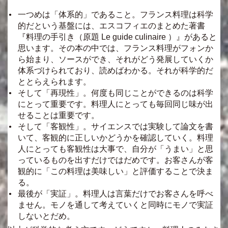
一つめは「体系的」であること。フランス料理は科学
的だという基盤には、エスコフィエのまとめた著書
『料理の手引き（原題 Le guide culinaire ）』があると
思います。その本の中では、フランス料理がフォンか
ら始まり、ソースができ、それがどう発展していくか
体系づけられており、読めばわかる。それが科学的だ
ととらえられます。
そして「再現性」。何度も同じことができるのは科学
にとって重要です。料理人にとっても毎回同じ味が出
せることは重要です。
そして「客観性」。サイエンスでは実験して論文を書
いて、客観的に正しいかどうかを確認していく。料理
人にとっても客観性は大事で、自分が「うまい」と思
っているものを出すだけではだめです。お客さんが客
観的に「この料理は美味しい」と評価することで決ま
る。
最後が「実証」。料理人は言葉だけでお客さんを呼べ
ません。モノを通して考えていくと同時にモノで実証
しないとだめ。