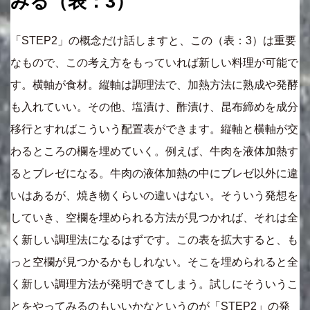
みる（表：3）
「STEP2」の概念だけ話しますと、この（表：3）は重要
なもので、この考え方をもっていれば新しい料理が可能で
す。横軸が食材。縦軸は調理法で、加熱方法に熟成や発酵
も入れていい。その他、塩漬け、酢漬け、昆布締めを成分
移行とすればこういう配置表ができます。縦軸と横軸が交
わるところの欄を埋めていく。例えば、牛肉を液体加熱す
るとブレゼになる。牛肉の液体加熱の中にブレゼ以外に違
いはあるが、焼き物くらいの違いはない。そういう発想を
していき、空欄を埋められる方法が見つかれば、それは全
く新しい調理法になるはずです。この表を拡大すると、も
っと空欄が見つかるかもしれない。そこを埋められると全
く新しい調理方法が発明できてしまう。試しにそういうこ
とをやってみるのもいいかなというのが「STEP2」の発