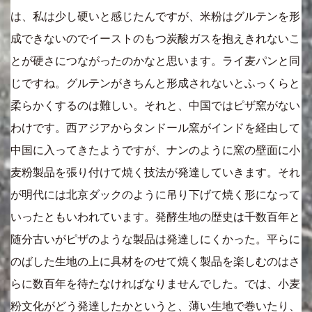
は、私は少し硬いと感じたんですが、米粉はグルテンを形
成できないのでイーストのもつ炭酸ガスを抱えきれないこ
とが硬さにつながったのかなと思います。ライ麦パンと同
じですね。グルテンがきちんと形成されないとふっくらと
柔らかくするのは難しい。それと、中国ではピザ窯がない
わけです。西アジアからタンドール窯がインドを経由して
中国に入ってきたようですが、ナンのように窯の壁面に小
麦粉製品を張り付けて焼く技法が発達していきます。それ
が明代には北京ダックのように吊り下げて焼く形になって
いったともいわれています。発酵生地の歴史は千数百年と
随分古いがピザのような製品は発達しにくかった。平らに
のばした生地の上に具材をのせて焼く製品を楽しむのはさ
らに数百年を待たなければなりませんでした。では、小麦
粉文化がどう発達したかというと、薄い生地で巻いたり、