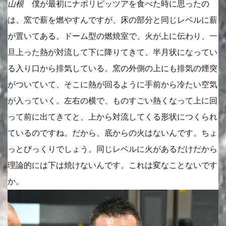
山根
僕が最初にナポリピッツアを食べた時に思ったの
は、窯で薪を燃やすんですが、床の部分と同じレベルに薪
が置いてある。ドーム型の燃焼室で、火が上に伝わり、一
旦上った熱が対流して下に降りてきて、半月状になってい
る入り口から排気している。窯の外側の上にも排気の煙突
がついていて、そこに熱が回るように手前から冷たい空気
が入っていく。左右の横で、ものすごい熱くなって上に回
って前に出てきてと、上から対流してくる形状につくられ
ているのですね。だから、底からの火はないんです。ちょ
っとびっくりでしょう。同じレベルに火があるだけだから
理論的には下は焼けないんです。これは変なことないです
か。