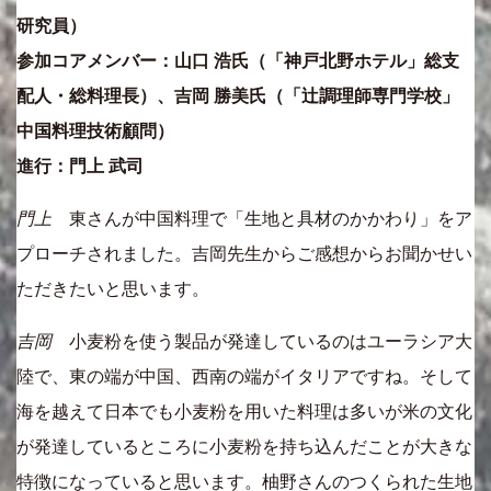
研究員）
参加コアメンバー：山口 浩氏（「神戸北野ホテル」総支
配人・総料理長）、吉岡 勝美氏（「辻調理師専門学校」
中国料理技術顧問）
進行：門上 武司
門上
東さんが中国料理で「生地と具材のかかわり」をア
プローチされました。吉岡先生からご感想からお聞かせい
ただきたいと思います。
吉岡
小麦粉を使う製品が発達しているのはユーラシア大
陸で、東の端が中国、西南の端がイタリアですね。そして
海を越えて日本でも小麦粉を用いた料理は多いが米の文化
が発達しているところに小麦粉を持ち込んだことが大きな
特徴になっていると思います。柚野さんのつくられた生地