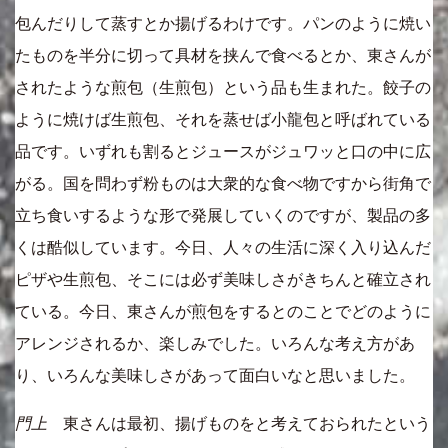
包んだりして蒸すとか揚げるわけです。パンのように焼い
たものを半分に切って具材を挟んで食べるとか、東さんが
されたような煎包（生煎包）という品も生まれた。餃子の
ように焼けば生煎包、それを蒸せば小龍包と呼ばれている
品です。いずれも割るとジュースがジュワッと口の中に広
がる。国を問わず粉ものは大衆的な食べ物ですから街角で
立ち食いするような形で発展していくのですが、製品の多
くは酷似しています。今日、人々の生活に深く入り込んだ
ピザや生煎包、そこには必ず美味しさがきちんと確立され
ている。今日、東さんが煎包をするとのことでどのように
アレンジされるか、楽しみでした。いろんな考え方があ
り、いろんな美味しさがあって面白いなと思いました。
門上
東さんは最初、揚げものをと考えておられたという