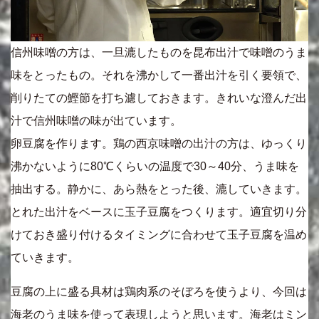
信州味噌の方は、一旦漉したものを昆布出汁で味噌のうま
味をとったもの。それを沸かして一番出汁を引く要領で、
削りたての鰹節を打ち濾しておきます。きれいな澄んだ出
汁で信州味噌の味が出ています。
卵豆腐を作ります。鶏の西京味噌の出汁の方は、ゆっくり
沸かないように80℃くらいの温度で30～40分、うま味を
抽出する。静かに、あら熱をとった後、漉していきます。
とれた出汁をベースに玉子豆腐をつくります。適宜切り分
けておき盛り付けるタイミングに合わせて玉子豆腐を温め
ていきます。
豆腐の上に盛る具材は鶏肉系のそぼろを使うより、今回は
海老のうま味を使って表現しようと思います。海老はミン