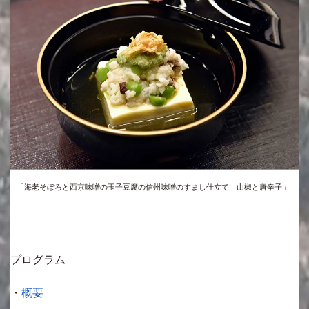
「海老そぼろと西京味噌の玉子豆腐の信州味噌のすまし仕立て 山椒と唐辛子」
プログラム
・
概要