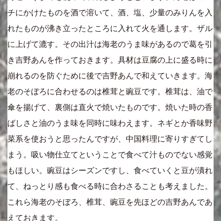
チにかけたものを酒で溶いて、酒、塩、少量のみりんを入
れたものが沸き立ったところに入れて火を通します。ザル
に上げて漉す。その出汁は海老のうま味があるので葛を引
き吉野あんを作っておきます。具材は豆腐の上に盛る時に
崩れるのを防ぐために後で吉野あんで和えていきます。海
老のそぼろに合わせるのは椎茸と豌豆です。椎茸は、油で
傘を揚げて、裏側は直火で焼いたものです。焼いた時の香
ばしさと油のうま味を同時に味わえます。ネギとか香味野
菜系を使おうと思ったんですが、中国料理に寄りすぎてし
まう。吸い物仕立てということで食べて汁ものでない感覚
もほしい。豌豆はシーズンですし、食べていくと豆が潰れ
て、ねっとり感も食べる時に合わさることも考えました。
これら海老のそぼろ、椎茸、豌豆を先ほどの吉野あんであ
えておきます。