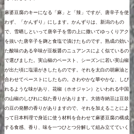
麻婆豆腐のキーになる「麻」と「辣」ですが、唐辛子を使
わず、「かんずり」にします。かんずりは、新潟のもの
で、雪晒しといって唐辛子を雪の上に撒いてゆっくりアク
を抜いた唐辛子を麹と食塩で漬けたものです。熟成の効い
た酸味のある辛味が豆板醤のニュアンスによく似ているの
で選びました。実山椒のペースト、シーズンに若い実山椒
が出た頃に塩湯がきしたものです。それを太白の胡麻油と
合わせてペーストにしたもの。さわやかな華やかな、しび
れるような味があり、花椒（ホオジャン）といわれる中国
の山椒のしびれに似た香りがあります。大徳寺納豆は豆鼓
の豆の発酵の香りがありますので、それを加えることによ
って日本料理で身近に使う材料を合わせて麻婆豆腐の構成
する食感、香り、味を一つひとつ分解して組み立てていく