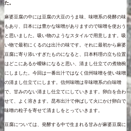
た。
麻婆豆腐の中には豆腐の大豆のうま味、味噌系の発酵の味
もあり、日本には豊かな味噌がありますので味噌を使おう
と思いました。吸い物のようなスタイルで用意します。吸
い物で最初にくるのは出汁の味です。それに最初から麻婆
豆腐に寄り添いすぎたものになると、日本料理の立ち位置
はどこにあるか曖昧になると思い、清まし仕立ての煮物椀
にしました。今回は一番出汁ではなく信州味噌を使い味噌
の清まし仕立てにします。信州味噌は辛味噌系の白味噌
で、甘みのない清まし仕立てにしていきます。卵白を合わ
せて、よく溶きます。昆布出汁で伸ばして火にかけ卵白で
味噌の粒子を寄せて清ましをとっていきます。
豆腐については、発酵する中で生まれる甘みが麻婆豆腐に