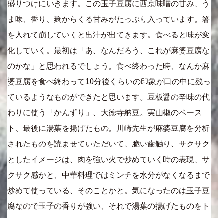
盛りつけにいきます。この玉子豆腐に西京味噌の甘み、う
ま味、香り、麹からくる甘みがたっぷり入っています。箸
を入れて崩していくと出汁が出てきます。食べると味が変
化していく。最初は「あ、なんだろう、これが麻婆豆腐な
のかな」と思われるでしょう。食べ終わった時、なんか麻
婆豆腐を食べ終わって10分後くらいの印象が口の中に残っ
ているようなものができたと思います。豆板醤の辛味の代
わりに使う「かんずり」、大徳寺納豆。実山椒のペース
ト、最後に湯葉を揚げたもの。川崎先生が麻婆豆腐を分析
されたものを読ませていただいて、脆い歯触り、サクサク
としたイメージは、肉を強い火で炒めていく時の表現、サ
クサク感かと、中華料理ではミンチを水分がなくなるまで
炒めて使っている、そのことかと。気になったのは玉子豆
腐なので玉子の香りが強い、それで湯葉の揚げたものをト