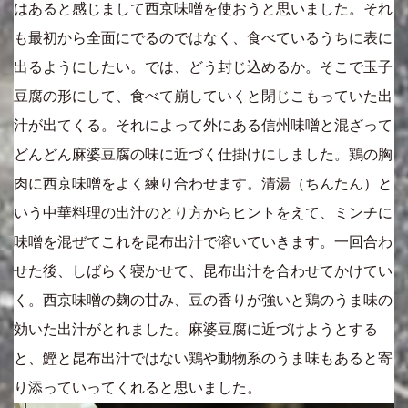
はあると感じまして西京味噌を使おうと思いました。それ
も最初から全面にでるのではなく、食べているうちに表に
出るようにしたい。では、どう封じ込めるか。そこで玉子
豆腐の形にして、食べて崩していくと閉じこもっていた出
汁が出てくる。それによって外にある信州味噌と混ざって
どんどん麻婆豆腐の味に近づく仕掛けにしました。鶏の胸
肉に西京味噌をよく練り合わせます。清湯（ちんたん）と
いう中華料理の出汁のとり方からヒントをえて、ミンチに
味噌を混ぜてこれを昆布出汁で溶いていきます。一回合わ
せた後、しばらく寝かせて、昆布出汁を合わせてかけてい
く。西京味噌の麹の甘み、豆の香りが強いと鶏のうま味の
効いた出汁がとれました。麻婆豆腐に近づけようとする
と、鰹と昆布出汁ではない鶏や動物系のうま味もあると寄
り添っていってくれると思いました。