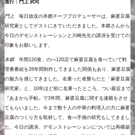
進行：門上 武司
門上
毎日放送の本郷チーフプロデューサーは、麻婆豆腐
研究家としてゲストにきていただきました。本郷さんから
今日のデモンストレーションと川崎先生の講演を受けての
印象をお願いします。
本郷
年間120食、のべ120店で麻婆豆腐を食べていて料
理番番組を28年間制作してきました関係もあり、麻婆豆腐
の魅力を感じてきました。名乗った者勝ちだと「麻婆豆腐
研究家」と、10年ほど前に名乗ったところ、つい最近まで
『あまから手帖』で3年間、麻婆豆腐に関する連載をさせ
てもらいました。今まで数十人の中華の料理人の方に麻婆
豆腐のつくり方を取材して、食べ手側の研究もしてきまし
た。今日の講演、デモンストレーションについては再構築