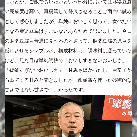
しいとか、ご飯で食いたいという部分においては麻婆豆腐
の完成度は高い。再構築して発展させることは面白い試み
として感心しましたが、単純においしく思って、食べたい
となる麻婆豆腐はすごいなとあらためて思いました。今日
の麻婆豆腐も普通に食べるのと違って、麻婆豆腐の原点を
感じさせるシンプルさ、構成材料も、調味料は凝っていた
けど、見た目は単純明快で「おいしすぎないおいしさ」
「複雑すぎないおいしさ」、甘みも淡かったし、唐辛子か
ら出てくる甘みと聞きましたが、甜麺醤を使った砂糖的な
甘さではない甘さで、よかったです。