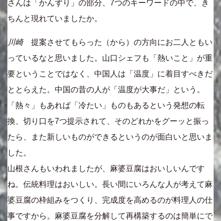
さんは「かんずり」の部分、7つのキーワードの中で、き
ちんと現れていましたか。
川崎
提案させてもらった（から）の方向にお二人ともい
っているなと思いました。山口シェフも「熱いこと」が重
要ということではなく、中国人は「温度」に着目すべきだ
ととらえた。中国の昔の人が「温度が大事だ」という。
「熱々」もあれば「冷たい」ものもあるという発想の転
換、切り口を7つ提示されて、そのどれかをグーッと振っ
たら、また新しいものができるというのが面白いと思いま
した。
山根さんもいわれましたが、麻婆豆腐はおいしいんです
ね。伝統料理はおいしい。長い間にいろんな人が考えて麻
婆豆腐の枠組みをつくり、完成度を高めるのが料理人の仕
事ですから。麻婆豆腐を分解して再構築するのは簡単にで