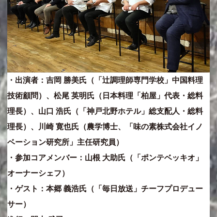
・出演者：吉岡 勝美氏（「辻調理師専門学校」中国料理
技術顧問）、松尾 英明氏（日本料理「柏屋」代表・総料
理長）、山口 浩氏（「神戸北野ホテル」総支配人・総料
理長）、川崎 寛也氏（農学博士、「味の素株式会社イノ
ベーション研究所」主任研究員）
・参加コアメンバー：山根 大助氏（「ポンテベッキオ」
オーナーシェフ）
・ゲスト：本郷 義浩氏（「毎日放送」チーフプロデュー
サー）