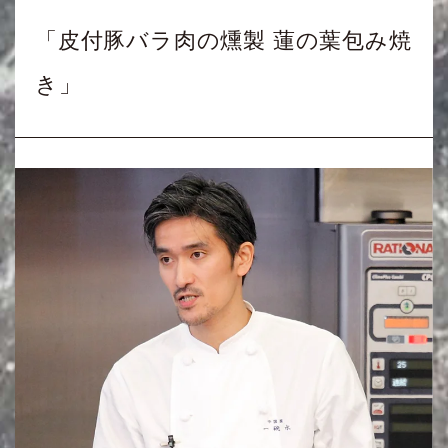
「皮付豚バラ肉の燻製 蓮の葉包み焼
き」