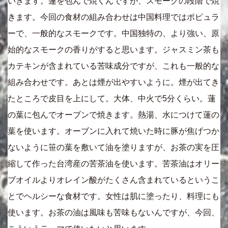
いきます。蓮を包んで焼くんですが、スモークの段階で焼
きます。今回の食材の組み合わせは中国料理ではポピュラ
ーで、一般的なスモークです。中国独特の、より強い、原
始的なスモークの香りがすると思います。ジャスミン茶も
カテキンが含まれている苦味成分ですが、これも一般的な
組み合わせです。あとは煙が出やすいように。煙が出てき
たところで皮目を上にして。大体、中火で5分くらい。蓮
の葉に包んでオーブンで焼きます。熱湯、水につけて蓮の
葉を使います。オーブンに入れて焼いた時に豚が焦げつか
ないように笹の葉を敷いて油を塗りますが、お茶の実を圧
縮して作った台湾産の苦茶油を使います。苦茶油はオリー
ブオイルよりオレイン酸がたくさん含まれているというこ
とでヘルシーな食材です。女性は肌に塗ったり、料理にも
使います。お茶の油は風味も苦味もないんですが、今回、