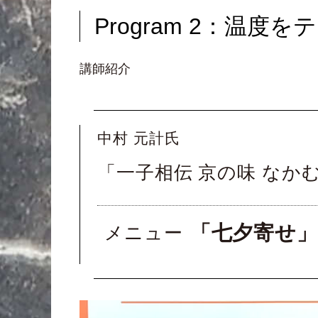
Program 2：温
講師紹介
中村 元計氏
「一子相伝 京の味 なか
「七夕寄せ
メニュー