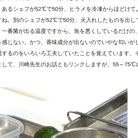
あるシェフが52℃で50分、ヒラメを冷凍からほどけ
ね。別のシェフが52℃で50分、火入れしたものを出
。一番菌が出る温度ですから、魚を悪くしているだけの
を感じない。かつ、香味成分が出ないのでいやな匂いが
現するのをいろいろ工夫していたことを覚えています。
して、川崎先生のお話ともリンクしますが、55～75