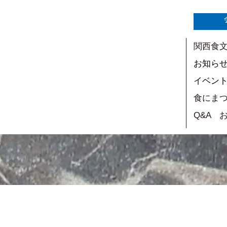
関西食
お知ら
イベン
食にま
Q&A 