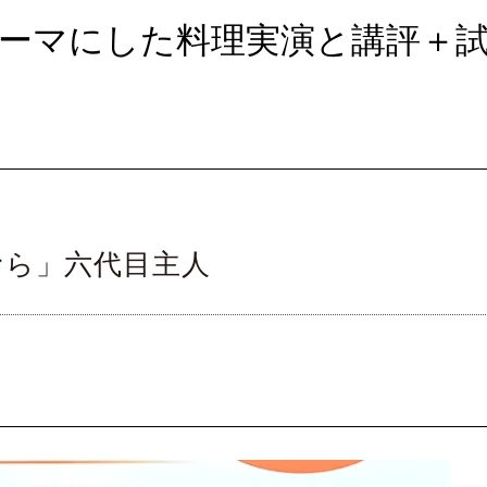
度をテーマにした料理実演と講評＋試
むら」六代目主人
」