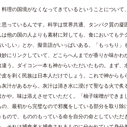
料理の国境がなくなってきているということについて
思っているんです。科学は世界共通、タンパク質の凝
人は他の国の人よりも素材に対しても、食においてもテ
おいしい」とか、擬音語がいっぱいある。「もっちり」
微妙にリンクしていて、どこらへんまでが香りか味かわ
は違う。ダイコン一本も神からいただいたもの。まず、
で皮を剥く民族は日本人だけでしょう。これで神からも
る灰汁があるから。灰汁は清き水に浸けて聖なる火で炙
ほかや。味は添えさせていただく。「柚子味噌ができま
もの、最初から完璧なので邪魔をしている部分を取り除
うもので、もののもっている命を自分の命としていただ
る。それは捕食者と捕食されるものに分かれていて身分