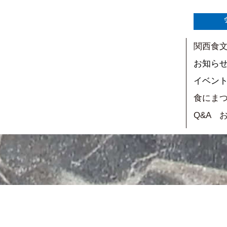
関西食
お知ら
イベン
食にま
Q&A 