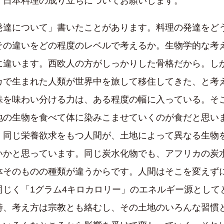
日本料理の成り立ちについてお願いします。
達について」書いたことがあります。料理の発達をど
その違いをどの程度のレベルで考えるか。生物学的な考
に違います。西欧人の方がしっかりした骨格だから。し
カで生まれた人類が世界中を旅して移住してきた、と考
味を味わい分ける力は、ある程度の幅に入っている。そ
地の生物を食べて体に染みこませていくのが食だと思い
。同じ栄養欲求をもつ人間が、土地によって異なる生物
いかと思っています。同じ炭水化物でも、アフリカの炭
体そのものの種類が違うからです。人間はそこを変えず
同じく「1グラム4キロカロリー」のエネルギー源として
時、考え方は宗教とも絡むし、その土地のいろんな習慣