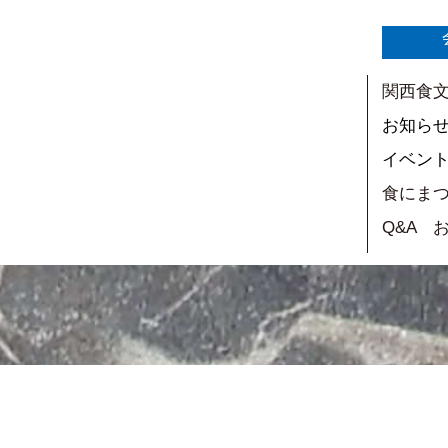
関西食
お知ら
イベン
食にま
Q&A 