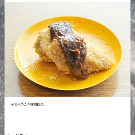
「海老芋のふき味噌田楽」