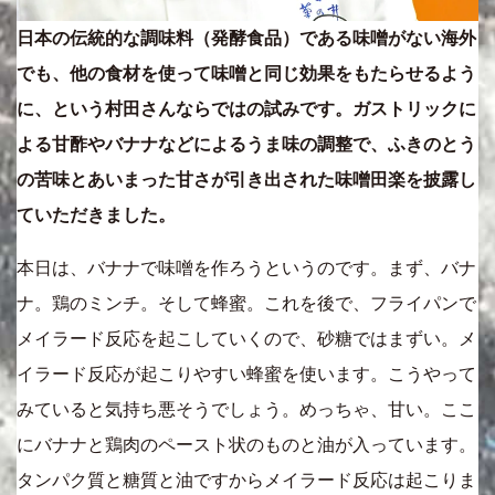
日本の伝統的な調味料（発酵食品）である味噌がない海外
でも、他の食材を使って味噌と同じ効果をもたらせるよう
に、という村田さんならではの試みです。ガストリックに
よる甘酢やバナナなどによるうま味の調整で、ふきのとう
の苦味とあいまった甘さが引き出された味噌田楽を披露し
ていただきました。
本日は、バナナで味噌を作ろうというのです。まず、バナ
ナ。鶏のミンチ。そして蜂蜜。これを後で、フライパンで
メイラード反応を起こしていくので、砂糖ではまずい。メ
イラード反応が起こりやすい蜂蜜を使います。こうやって
みていると気持ち悪そうでしょう。めっちゃ、甘い。ここ
にバナナと鶏肉のペースト状のものと油が入っています。
タンパク質と糖質と油ですからメイラード反応は起こりま