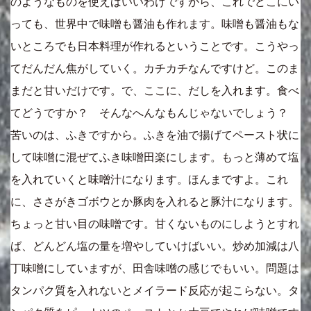
のようなものを使えばいいわけですから、これでどこにい
っても、世界中で味噌も醤油も作れます。味噌も醤油もな
いところでも日本料理が作れるということです。こうやっ
てだんだん焦がしていく。カチカチなんですけど。このま
まだと甘いだけです。で、ここに、だしを入れます。食べ
てどうですか？ そんなへんなもんじゃないでしょう？
苦いのは、ふきですから。ふきを油で揚げてペースト状に
して味噌に混ぜてふき味噌田楽にします。もっと薄めて塩
を入れていくと味噌汁になります。ほんまですよ。これ
に、ささがきゴボウとか豚肉を入れると豚汁になります。
ちょっと甘い目の味噌です。甘くないものにしようとすれ
ば、どんどん塩の量を増やしていけばいい。炒め加減は八
丁味噌にしていますが、田舎味噌の感じでもいい。問題は
タンパク質を入れないとメイラード反応が起こらない。タ