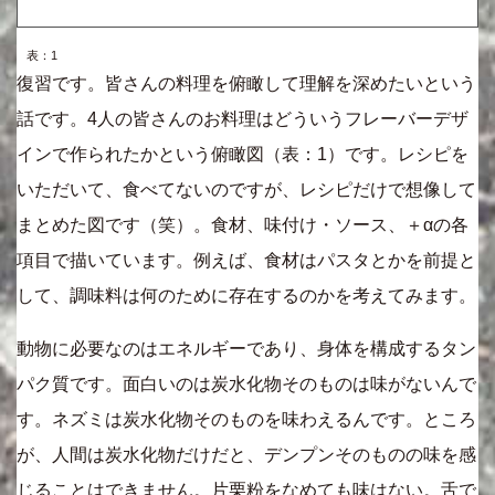
表：1
復習です。皆さんの料理を俯瞰して理解を深めたいという
話です。4人の皆さんのお料理はどういうフレーバーデザ
インで作られたかという俯瞰図（表：1）です。レシピを
いただいて、食べてないのですが、レシピだけで想像して
まとめた図です（笑）。食材、味付け・ソース、＋αの各
項目で描いています。例えば、食材はパスタとかを前提と
して、調味料は何のために存在するのかを考えてみます。
動物に必要なのはエネルギーであり、身体を構成するタン
パク質です。面白いのは炭水化物そのものは味がないんで
す。ネズミは炭水化物そのものを味わえるんです。ところ
が、人間は炭水化物だけだと、デンプンそのものの味を感
じることはできません。片栗粉をなめても味はない。舌で