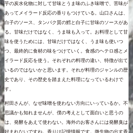
芋の炭水化物に対して甘味とうま味のふき味噌で、苦味が
あってメイラード反応の香りもつけている。山口さんは、
白子のソース、タンパク質の鱈と白子に甘味のソースがあ
る。甘味だけではなく、うま味も入って。お料理として甘
味を使うためには、甘味だけではなく、うま味も使いつ
つ、最終的に食材の味をつけていく。食感のヘテロ感とメ
イラード反応を使う。それぞれの料理の違い、特徴が出て
いるのではないかと思います。それが料理のジャンルの歴
史であり、その歴史を踏まえた料理になっているわけで
す。
村田さんが、なぜ味噌を使わない方向にいっているか。不
思議かも知れませんが、僕の考えとして面白いと思うの
は、発酵をあえて使わない。海外のお客さんには発酵臭は
好まれないですね。香りは記憶情報です。微生物の出す香